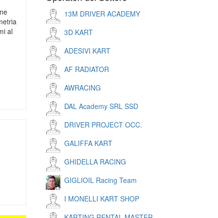
ene
13M DRIVER ACADEMY
metria
mi al
3D KART
ADESIVI KART
AF RADIATOR
AWRACING
p
r
mail
DAL Academy SRL SSD
DRIVER PROJECT OCC.
GALIFFA KART
GHIDELLA RACING
GIGLIOIL Racing Team
p
r
mail
I MONELLI KART SHOP
KARTING RENTAL MASTER