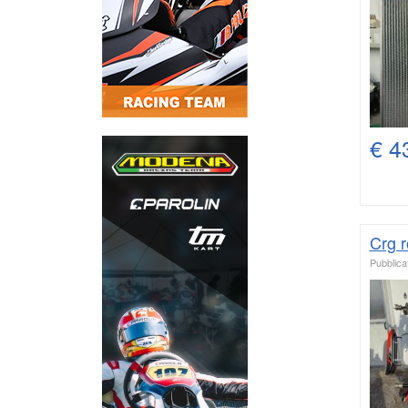
€ 4
Crg 
Pubblicat