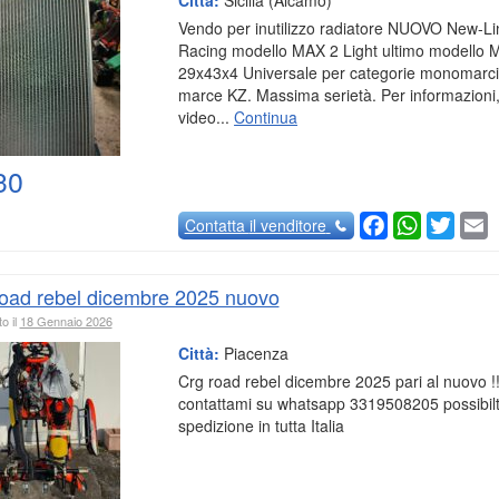
Vendo per inutilizzo radiatore NUOVO New-Li
Racing modello MAX 2 Light ultimo modello M
29x43x4 Universale per categorie monomarci
marce KZ. Massima serietà. Per informazioni,
video...
Continua
30
Facebook
WhatsAp
Twitte
E
Contatta
il venditore
road rebel dicembre 2025 nuovo
o il
18 Gennaio 2026
Città:
Piacenza
Crg road rebel dicembre 2025 pari al nuovo !
contattami su whatsapp 3319508205 possibilt
spedizione in tutta Italia