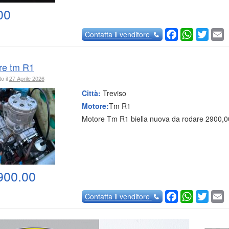
00
Facebook
WhatsAp
Twitte
E
Contatta
il venditore
re tm R1
o il
27 Aprile 2026
Città:
Treviso
Motore:
Tm R1
Motore Tm R1 biella nuova da rodare 2900,0
900.00
Facebook
WhatsAp
Twitte
E
Contatta
il venditore