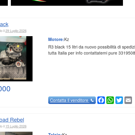
lack
o il
29 Luglio 2026
Motore:
Kz
R3 black 15 litri da nuovo possibilità di spediz
tutta Italia per info contattatemi pure 33195
000
Facebook
WhatsAp
Twitte
E
Contatta
il venditore
road Rebel
o il
15 Luglio 2026
Telaio:
Kz