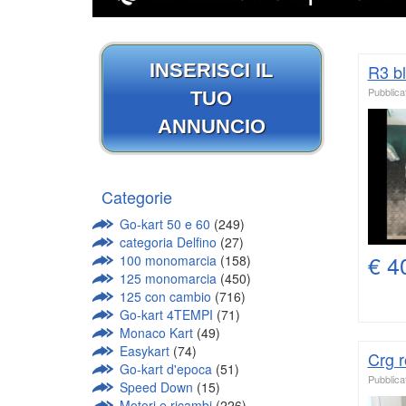
INSERISCI IL
R3 b
Pubblicat
TUO
ANNUNCIO
Categorie
Go-kart 50 e 60
(249)
categoria Delfino
(27)
€ 4
100 monomarcia
(158)
125 monomarcia
(450)
125 con cambio
(716)
Go-kart 4TEMPI
(71)
Monaco Kart
(49)
Easykart
(74)
Crg 
Go-kart d'epoca
(51)
Pubblicat
Speed Down
(15)
Motori e ricambi
(226)