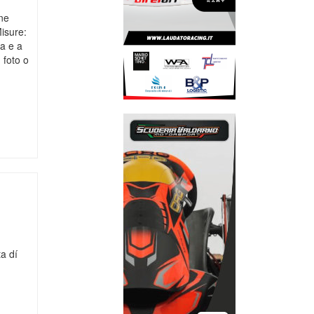
ne
isure:
a e a
 foto o
p
r
mail
!
a dí