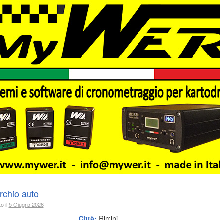
rchio auto
o il
5 Giugno 2026
Città:
Rimini