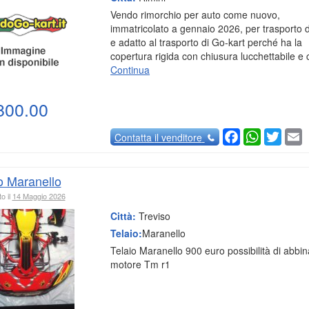
Vendo rimorchio per auto come nuovo,
immatricolato a gennaio 2026, per trasporto 
e adatto al trasporto di Go-kart perché ha la
copertura rigida con chiusura lucchettabile e 
Continua
800.00
Facebook
WhatsAp
Twitte
E
Contatta
il venditore
o Maranello
o il
14 Maggio 2026
Città:
Treviso
Telaio:
Maranello
Telaio Maranello 900 euro possibilità di abbi
motore Tm r1