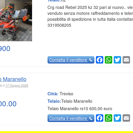
Crg road Rebel 2025 kz 32 pari al nuovo.. vi
venduto senza motore raffreddamento e tele
possibilita di spedizione in tutta italia contatta
3319508205
900
Facebook
WhatsAp
Twitte
E
Contatta
il venditore
o Maranello
o il
17 Giugno 2026
Città:
Treviso
00.00
Telaio:
Telaio Maranello
Telaio Maranello rs10 600,00 euro
Facebook
WhatsAp
Twitte
E
Contatta
il venditore