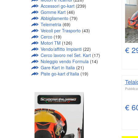
Accessori go-kart
(239)
Gomme Kart
(46)
Abbigliamento
(79)
Telemetria
(69)
Veicoli per Trasporto
(43)
Cerco
(19)
Motori TM
(126)
€ 2
Vendo/affitto Impianti
(22)
Cerco lavoro nel Set. Kart
(17)
Noleggio vendo Formula
(14)
Gare Kart in Italia
(21)
Piste go-kart d'Italia
(19)
Telai
Pubblicat
€ 6