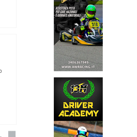
p
r
mail
0
p
r
mail