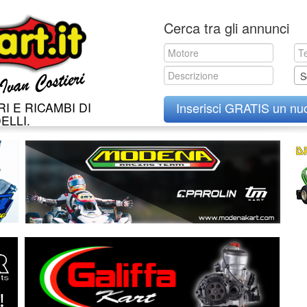
Skip
Cerca tra gli annunci
to
content
S
I E RICAMBI DI
Inserisci GRATIS un nu
ELLI.