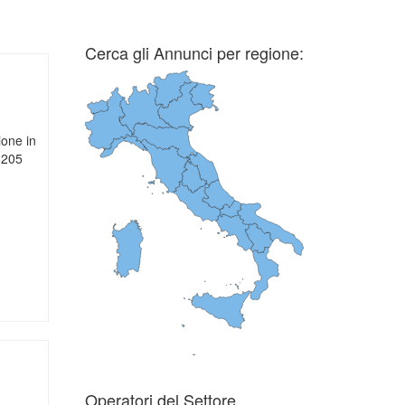
Cerca gli Annunci per regione:
ione in
08205
p
r
mail
Operatori del Settore