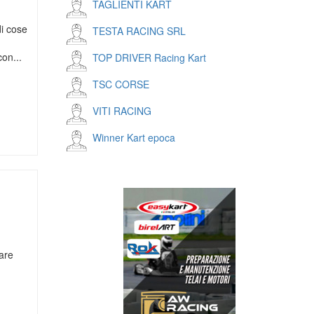
TAGLIENTI KART
di cose
TESTA RACING SRL
con...
TOP DRIVER Racing Kart
TSC CORSE
VITI RACING
Winner Kart epoca
p
r
mail
nare