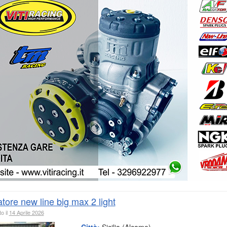
tore new line big max 2 light
o il
14 Aprile 2026
Città:
Sicilia (Alcamo)