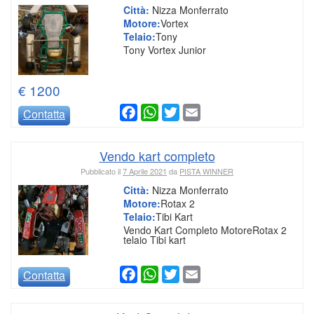
Città:
Nizza Monferrato
Motore:
Vortex
Telaio:
Tony
Tony Vortex Junior
€ 1200
Facebook
WhatsApp
Twitter
Email
Contatta
Vendo kart completo
Pubblicato il
7 Aprile 2021
da
PISTA WINNER
Città:
Nizza Monferrato
Motore:
Rotax 2
Telaio:
Tibi Kart
Vendo Kart Completo MotoreRotax 2
telaio Tibi kart
Facebook
WhatsApp
Twitter
Email
Contatta