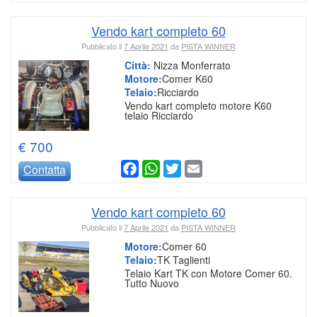
Vendo kart completo 60
Pubblicato il
7 Aprile 2021
da
PISTA WINNER
Città:
Nizza Monferrato
Motore:
Comer K60
Telaio:
Ricciardo
Vendo kart completo motore K60
telaio Ricciardo
€ 700
Facebook
WhatsApp
Twitter
Email
Contatta
Vendo kart completo 60
Pubblicato il
7 Aprile 2021
da
PISTA WINNER
Motore:
Comer 60
Telaio:
TK Taglienti
Telaio Kart TK con Motore Comer 60.
Tutto Nuovo