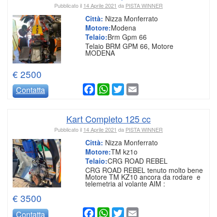
Pubblicato il
14 Aprile 2021
da
PISTA WINNER
Città:
Nizza Monferrato
Motore:
Modena
Telaio:
Brm Gpm 66
Telaio BRM GPM 66, Motore
MODENA
€ 2500
Facebook
WhatsApp
Twitter
Email
Contatta
Kart Completo 125 cc
Pubblicato il
14 Aprile 2021
da
PISTA WINNER
Città:
Nizza Monferrato
Motore:
TM kz1o
Telaio:
CRG ROAD REBEL
CRG ROAD REBEL tenuto molto bene
Motore TM KZ10 ancora da rodare e
telemetria al volante AIM :
€ 3500
Facebook
WhatsApp
Twitter
Email
Contatta