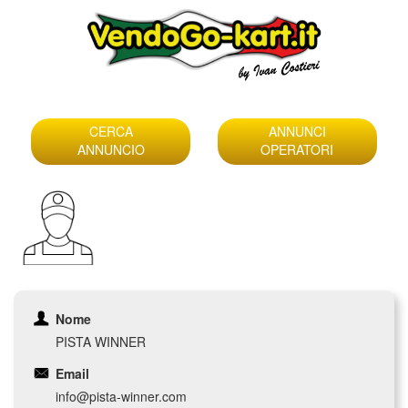
Skip
to
CERCA
ANNUNCI
content
ANNUNCIO
OPERATORI
Nome
PISTA WINNER
Email
info@pista-winner.com