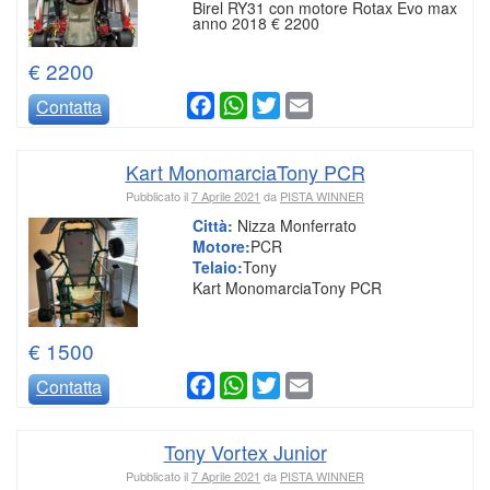
Birel RY31 con motore Rotax Evo max
anno 2018 € 2200
€ 2200
Facebook
WhatsApp
Twitter
Email
Contatta
Kart MonomarciaTony PCR
Pubblicato il
7 Aprile 2021
da
PISTA WINNER
Città:
Nizza Monferrato
Motore:
PCR
Telaio:
Tony
Kart MonomarciaTony PCR
€ 1500
Facebook
WhatsApp
Twitter
Email
Contatta
Tony Vortex Junior
Pubblicato il
7 Aprile 2021
da
PISTA WINNER