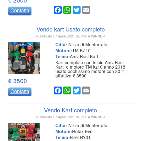
Facebook
WhatsApp
Twitter
Email
Contatta
Vendo kart Usato completo
Pubblicato il
7 Aprile 2021
da
PISTA WINNER
Città:
Nizza di Monferrato
Motore:
TM KZ10
Telaio:
Amv Best Kart
Kart completo con telaio Amv Best
Kart e motore TM kz10 anno 2018
usato pochissimo motore con 20 lt
all’attivo € 3500
€ 3500
Facebook
WhatsApp
Twitter
Email
Contatta
Vendo Kart completo
Pubblicato il
7 Aprile 2021
da
PISTA WINNER
Città:
Nizza di Monferrato
Motore:
Rotax Evo
Telaio:
Birel RY31