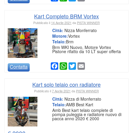
Kart Completo BRM Vortex
Pubblicato il
14 Aprile 2021
da
PISTA WINNER
Città:
Nizza Monferrato
Motore:
Vortex
Telaio:
Brm
Brm WKI Nuovo, Motore Vortex
Pistone rifatto da 10 LT super offerta
Facebook
WhatsApp
Twitter
Email
Contatta
Kart solo telaio con radiatore
Pubblicato il
7 Aprile 2021
da
PISTA WINNER
Città:
Nizza di Monferrato
Telaio:
AMB Best Kart
Amb Best kart telaio complete di
pompa puleggia e radiatore nuovo di
pacca anno 2020 € 2000
€ 2000