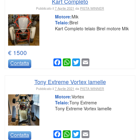
Kart Completo
Pubblicato il
7 Aprile 2021
da
PISTA WINNER
Motore:
Mik
Telaio:
Birel
Kart Completo telaio Birel motore Mik
€ 1500
Facebook
WhatsApp
Twitter
Email
Contatta
Tony Extreme Vortex lamelle
Pubblicato il
7 Aprile 2021
da
PISTA WINNER
Motore:
Vortex
Telaio:
Tony Extreme
Tony Extreme Vortex lamelle
Facebook
WhatsApp
Twitter
Email
Contatta