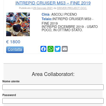
INTREPID CRUISER MS3 – FINE 2019
Pubblicato il
29 Gennaio 2021
da
DRIVER PROJECT OCC.
Città:
ASCOLI PICENO
Telaio:
INTREPID CRUISER MS3 -
FINE 2019
INTREPID DICEMBRE 2019 - USATO
POCO, IN OTTIMO STATO.
€ 1800
Facebook
WhatsApp
Twitter
Email
Contatta
Area Collaboratori:
Nome utente
Password