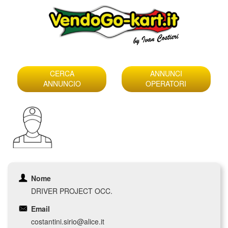
Skip
to
CERCA
ANNUNCI
content
ANNUNCIO
OPERATORI
Nome
DRIVER PROJECT OCC.
Email
costantini.sirio@alice.it