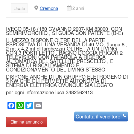
Cremona
2 anni
Usato
IVECO 35-18 (180 CV)ANNO 2007-KM 83000 CON
SEMIRIMORCHIO , SI GUIDA CON PATENTE (B-E)
IL MEZZO DISPONE OLTRE DELLA PARTE
ESPOSITIVA DI UNA VERANDA DI 40 MQ, (lunga 8 ,
2 mt x 4,2 mt di larghezza) OLTRE A UN LIVING
CON 3 POSTI LETTO , BAGNO DOCCIA FRIGOR 2
TELEVISIONI CON PARABOLA A RICERCA
AUTOMATICA DEL SATELLITE PRESCELTO , E
SITEMA DI RISCALDAMENTO E
CONDIZIONAMENTO DEL LIVING STESSO
DISPONE ANCHE DI UN GRUPPO ELETROGENO DI
3 KW CHE GLI PERMETTE AUTONOMIA DI
ENERGIA ELETTRICA OVUNQUE SIA LOCATO
per ogni informazione luca 3482562413
Facebook
WhatsApp
Twitter
Email
Contatta
il venditore
Elimina annuncio