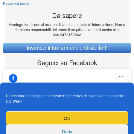
Password persa
Da sapere
Vendogo-kart.it non si occupa di vendita ma solo di informazione. Non ci
riteniamo responsabili dei prodotti acquistati tramite il nostro sito.
Info 3473163242
Inserisci il tuo annuncio Gratuito!!!
Seguici su Facebook
Utilizziamo i cookie per ottimizzare l'esperienza di navigazione sul nostro
sito Web -
https://www.facebook.com/Vendogokartit/
Fai clic per accettare i cookie marketing e
OK
abilitare questo contenuto
Deny