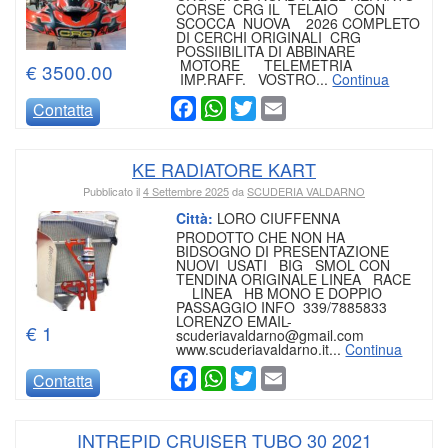
CORSE CRG IL TELAIO CON
SCOCCA NUOVA 2026 COMPLETO
DI CERCHI ORIGINALI CRG
POSSIIBILITA DI ABBINARE
MOTORE TELEMETRIA
€ 3500.00
IMP.RAFF. VOSTRO...
Continua
Facebook
WhatsApp
Twitter
Email
Contatta
KE RADIATORE KART
Pubblicato il
4 Settembre 2025
da
SCUDERIA VALDARNO
Città:
LORO CIUFFENNA
PRODOTTO CHE NON HA
BIDSOGNO DI PRESENTAZIONE
NUOVI USATI BIG SMOL CON
TENDINA ORIGINALE LINEA RACE
LINEA HB MONO E DOPPIO
PASSAGGIO INFO 339/7885833
LORENZO EMAIL-
€ 1
scuderiavaldarno@gmail.com
www.scuderiavaldarno.it...
Continua
Facebook
WhatsApp
Twitter
Email
Contatta
INTREPID CRUISER TUBO 30 2021