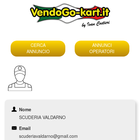
Skip
to
CERCA
ANNUNCI
content
ANNUNCIO
OPERATORI
Nome
SCUDERIA VALDARNO
Email
scuderiavaldarno@gmail.com