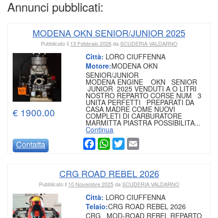
Annunci pubblicati:
MODENA OKN SENIOR/JUNIOR 2025
Pubblicato il
13 Febbraio 2026
da
SCUDERIA VALDARNO
Città:
LORO CIUFFENNA
Motore:
MODENA OKN
SENIOR/JUNIOR
MODENA ENGINE OKN SENIOR
JUNIOR 2025 VENDUTI A O LITRI
NOSTRO REPARTO CORSE NUM 3
UNITA PERFETTI PREPARATI DA
CASA MADRE COME NUOVI
€ 1900.00
COMPLETI DI CARBURATORE
MARMITTA PIASTRA POSSIBILITA...
Continua
Facebook
WhatsApp
Twitter
Email
Contatta
CRG ROAD REBEL 2026
Pubblicato il
10 Novembre 2025
da
SCUDERIA VALDARNO
Città:
LORO CIUFFENNA
Telaio:
CRG ROAD REBEL 2026
CRG MOD-ROAD REBEL REPARTO