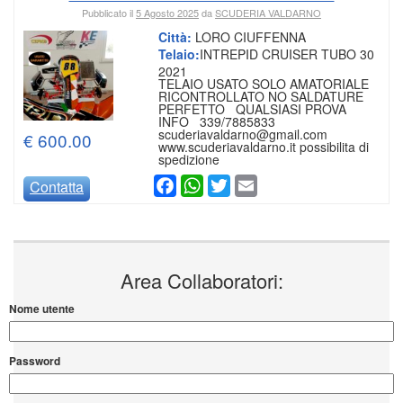
Pubblicato il
5 Agosto 2025
da
SCUDERIA VALDARNO
Città:
LORO CIUFFENNA
Telaio:
INTREPID CRUISER TUBO 30
2021
TELAIO USATO SOLO AMATORIALE
RICONTROLLATO NO SALDATURE
PERFETTO QUALSIASI PROVA
INFO 339/7885833
scuderiavaldarno@gmail.com
€ 600.00
www.scuderiavaldarno.it possibilita di
spedizione
Facebook
WhatsApp
Twitter
Email
Contatta
Area Collaboratori:
Nome utente
Password