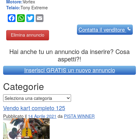
Motore:
Vortex
Telaio:
Tony Extreme
Facebook
WhatsApp
Twitter
Email
Contatta
il venditore
Elimina annuncio
Hai anche tu un annuncio da inserire? Cosa
aspetti?!
Inserisci GRATIS un nuovo annuncio
Categorie
Categorie
Vendo kart completo 125
Pubblicato il
14 Aprile 2021
da
PISTA WINNER