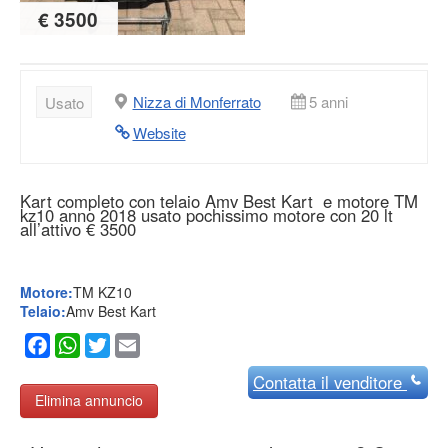
€ 3500
Nizza di Monferrato
5 anni
Usato
Website
Kart completo con telaio Amv Best Kart e motore TM
kz10 anno 2018 usato pochissimo motore con 20 lt
all’attivo € 3500
Motore:
TM KZ10
Telaio:
Amv Best Kart
Facebook
WhatsApp
Twitter
Email
Contatta
il venditore
Elimina annuncio