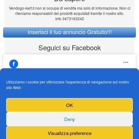
Vendogo-kart.it non si occupa di vendita ma solo di informazione. Non ci
riteniamo responsabili dei prodotti acquistati tramite il nostro sito.
Info 3473163242
Inserisci il tuo annuncio Gratuito!!!
Seguici su Facebook
Utilizziamo i cookie per ottimizzare l'esperienza di navigazione sul nostro
sito Web -
https://www.facebook.com/Vendogokartit/
Fai clic per accettare i cookie marketing e
OK
abilitare questo contenuto
Deny
Visualizza preference