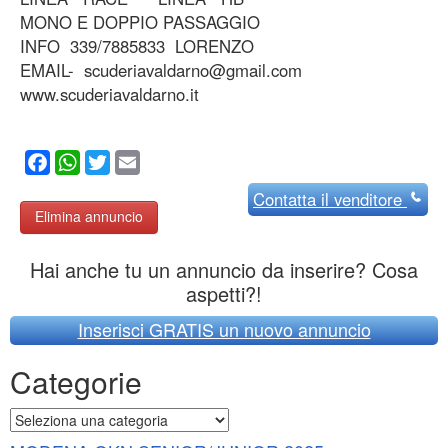
MONO E DOPPIO PASSAGGIO
INFO 339/7885833 LORENZO
EMAIL- scuderiavaldarno@gmail.com
www.scuderiavaldarno.it
Facebook
WhatsApp
Twitter
Email
Contatta
il venditore
Elimina annuncio
Hai anche tu un annuncio da inserire? Cosa
aspetti?!
Inserisci GRATIS un nuovo annuncio
Categorie
Categorie