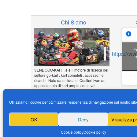
Chi Siamo
F
https://w
m
VENDOGO-KART.IT è il motore di ricerca del
settore go-kart , kart completi , accessori e
ricambi. Nato da un'idea di Costieri Ivan un
appassionato di kart propio come voi...
www.vendogo-kart.it
Utilizziamo i cookie per ottimizzare l'esperienza di navigazione sul nostro sit
Inserisci il tuo annuncio
Gratuito!!!
OK
Deny
Visualizza p
News
Cookie policy
Cookie policy