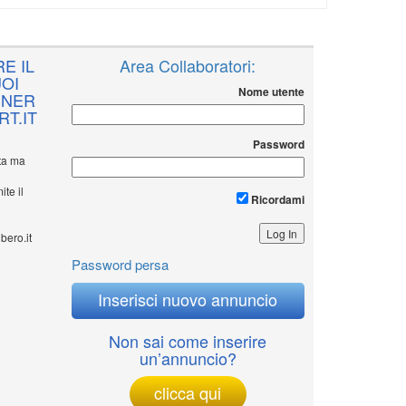
E IL
Area Collaboratori:
OI
Nome utente
NNER
T.IT
Password
ita ma
ite il
Ricordami
bero.it
Password persa
Inserisci nuovo annuncio
Non sai come inserire
un’annuncio?
clicca qui