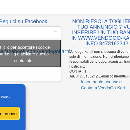
Seguici su Facebook
NON RIESCI A TOGLIER
TUO ANNUNCIO ? VU
INSERIRE UN TUO BA
IN WWW.VENDOGO-KAR
INFO 3473163242
ai clic per accettare i cookie
ww.facebook.com/Vendogokartit/
Vendogo-kart.it non si occupa di vend
arketing e abilitare questo
solo di informazione. Non ci riteniamo
contenuto
responsabili dei prodotti acquistati tram
nostro sito.
CONTATTI
Tel. 347. 3163242 E-mail costieri98@li
Inserimento annuncio
Contatta VendoGo-Kart
o Web -
reference