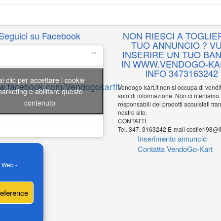
Seguici su Facebook
NON RIESCI A TOGLIER
TUO ANNUNCIO ? VU
INSERIRE UN TUO BA
IN WWW.VENDOGO-KAR
INFO 3473163242
ai clic per accettare i cookie
ww.facebook.com/Vendogokartit/
Vendogo-kart.it non si occupa di vend
arketing e abilitare questo
solo di informazione. Non ci riteniamo
contenuto
responsabili dei prodotti acquistati tram
nostro sito.
CONTATTI
Tel. 347. 3163242 E-mail costieri98@li
Inserimento annuncio
Contatta VendoGo-Kart
o Web -
reference