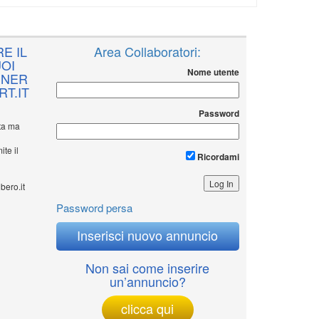
E IL
Area Collaboratori:
OI
Nome utente
NNER
T.IT
Password
ita ma
ite il
Ricordami
bero.it
Password persa
Inserisci nuovo annuncio
Non sai come inserire
un’annuncio?
clicca qui