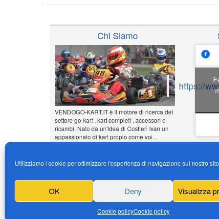
Chi Siamo
F
https://w
m
VENDOGO-KART.IT è il motore di ricerca del
settore go-kart , kart completi , accessori e
ricambi. Nato da un'idea di Costieri Ivan un
appassionato di kart propio come voi...
www.vendogo-kart.it
Utilizziamo i cookie per ottimizzare l'esperienza di navigazione sul nostro sit
Inserisci il tuo annuncio
Gratuito!!!
OK
Deny
Visualizza p
News
Cookie policy
Cookie policy