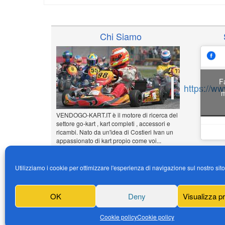
Chi Siamo
F
https://w
m
VENDOGO-KART.IT è il motore di ricerca del
settore go-kart , kart completi , accessori e
ricambi. Nato da un'idea di Costieri Ivan un
appassionato di kart propio come voi...
www.vendogo-kart.it
Utilizziamo i cookie per ottimizzare l'esperienza di navigazione sul nostro sit
Inserisci il tuo annuncio
Gratuito!!!
OK
Deny
Visualizza p
News
Cookie policy
Cookie policy