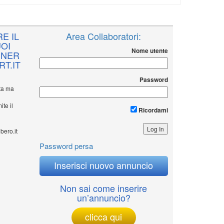
E IL
Area Collaboratori:
OI
Nome utente
NNER
T.IT
Password
ita ma
ite il
Ricordami
bero.it
Password persa
Inserisci nuovo annuncio
Non sai come inserire
un’annuncio?
clicca qui