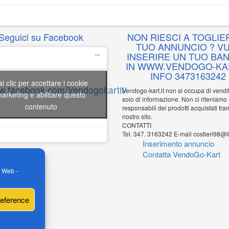
Seguici su Facebook
NON RIESCI A TOGLIER
TUO ANNUNCIO ? VU
INSERIRE UN TUO BA
IN WWW.VENDOGO-KAR
INFO 3473163242
ai clic per accettare i cookie
ww.facebook.com/Vendogokartit/
Vendogo-kart.it non si occupa di vend
arketing e abilitare questo
solo di informazione. Non ci riteniamo
contenuto
responsabili dei prodotti acquistati tram
nostro sito.
CONTATTI
Tel. 347. 3163242 E-mail costieri98@li
Inserimento annuncio
Contatta VendoGo-Kart
o Web -
reference