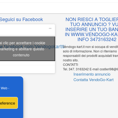
Seguici su Facebook
NON RIESCI A TOGLIER
TUO ANNUNCIO ? VU
INSERIRE UN TUO BA
IN WWW.VENDOGO-KAR
INFO 3473163242
ai clic per accettare i cookie
ww.facebook.com/Vendogokartit/
Vendogo-kart.it non si occupa di vend
arketing e abilitare questo
solo di informazione. Non ci riteniamo
contenuto
responsabili dei prodotti acquistati tram
nostro sito.
CONTATTI
Tel. 347. 3163242 E-mail costieri98@li
Inserimento annuncio
Contatta VendoGo-Kart
o Web -
reference