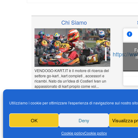
Chi Siamo
F
https://w
m
VENDOGO-KART.IT è il motore di ricerca del
settore go-kart , kart completi , accessori e
ricambi. Nato da un'idea di Costieri Ivan un
appassionato di kart propio come voi...
www.vendogo-kart.it
Utilizziamo i cookie per ottimizzare l'esperienza di navigazione sul nostro sit
Inserisci il tuo annuncio
Gratuito!!!
OK
Deny
Visualizza p
News
Cookie policy
Cookie policy