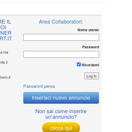
E IL
Area Collaboratori:
OI
Nome utente
NNER
T.IT
Password
ita ma
ite il
Ricordami
bero.it
Password persa
Inserisci nuovo annuncio
Non sai come inserire
un’annuncio?
clicca qui