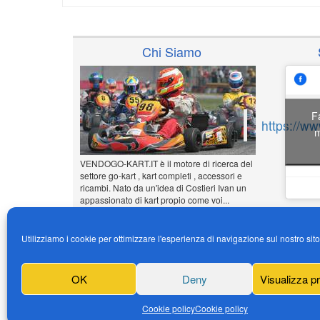
Chi Siamo
F
https://w
m
VENDOGO-KART.IT è il motore di ricerca del
settore go-kart , kart completi , accessori e
ricambi. Nato da un'idea di Costieri Ivan un
appassionato di kart propio come voi...
www.vendogo-kart.it
Utilizziamo i cookie per ottimizzare l'esperienza di navigazione sul nostro sit
Inserisci il tuo annuncio
Gratuito!!!
OK
Deny
Visualizza p
News
Cookie policy
Cookie policy