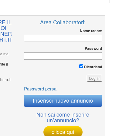
E IL
Area Collaboratori:
OI
Nome utente
NNER
T.IT
Password
ita ma
ite il
Ricordami
bero.it
Password persa
Inserisci nuovo annuncio
Non sai come inserire
un’annuncio?
clicca qui