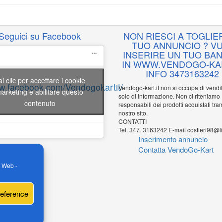
Seguici su Facebook
NON RIESCI A TOGLIER
TUO ANNUNCIO ? VU
INSERIRE UN TUO BA
IN WWW.VENDOGO-KAR
INFO 3473163242
ai clic per accettare i cookie
ww.facebook.com/Vendogokartit/
Vendogo-kart.it non si occupa di vend
arketing e abilitare questo
solo di informazione. Non ci riteniamo
contenuto
responsabili dei prodotti acquistati tram
nostro sito.
CONTATTI
Tel. 347. 3163242 E-mail costieri98@li
Inserimento annuncio
Contatta VendoGo-Kart
o Web -
reference