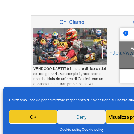
Chi Siamo
F
https://w
m
VENDOGO-KART.IT è il motore di ricerca del
settore go-kart , kart completi , accessori e
ricambi. Nato da un'idea di Costieri Ivan un
appassionato di kart propio come voi...
www.vendogo-kart.it
Utilizziamo i cookie per ottimizzare l'esperienza di navigazione sul nostro sit
Inserisci il tuo annuncio
Gratuito!!!
OK
Deny
Visualizza p
News
Cookie policy
Cookie policy