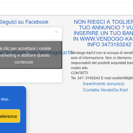
Seguici su Facebook
NON RIESCI A TOGLIER
TUO ANNUNCIO ? VU
INSERIRE UN TUO BA
IN WWW.VENDOGO-KAR
INFO 3473163242
ai clic per accettare i cookie
ww.facebook.com/Vendogokartit/
Vendogo-kart.it non si occupa di vend
arketing e abilitare questo
solo di informazione. Non ci riteniamo
contenuto
responsabili dei prodotti acquistati tram
nostro sito.
CONTATTI
Tel. 347. 3163242 E-mail costieri98@li
Inserimento annuncio
Contatta VendoGo-Kart
o Web -
reference