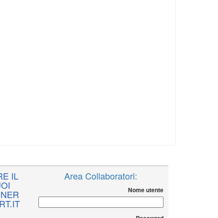
E IL
Area Collaboratori:
OI
Nome utente
NNER
T.IT