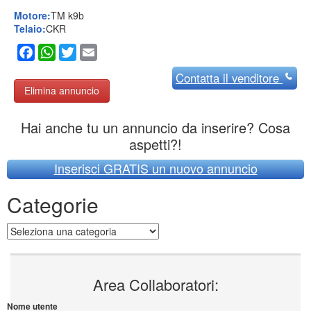
Vendo per inutilizzo CKR 125 KZ con motore K9B
radiatore new line maxi e Micron, 4. vari accessori
come assali ,2 serie di cerchioni da asciutto e un kit
con CERCHI da bagnato carrellino porta KART un
carrello beta porta utensili uno smonta gomme kit di
guarnizioni cilindro, testa, cambio ecc . Tutta la serie
getti minimo massimo con vari polverizzatori.
Micrometri vari per accensione e squish.
Motore:
TM k9b
Telaio:
CKR
Facebook
WhatsApp
Twitter
Email
Contatta
il venditore
Elimina annuncio
Hai anche tu un annuncio da inserire? Cosa
aspetti?!
Inserisci GRATIS un nuovo annuncio