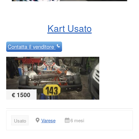
Kart Usato
Contatta
il venditore
€ 1500
Varese
6 mesi
Usato