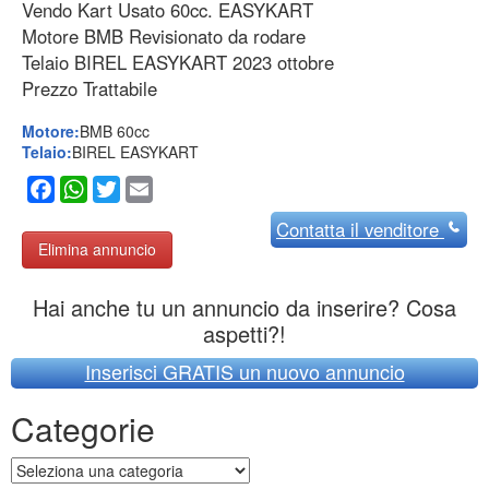
Vendo Kart Usato 60cc. EASYKART
Motore BMB Revisionato da rodare
Telaio BIREL EASYKART 2023 ottobre
Prezzo Trattabile
Motore:
BMB 60cc
Telaio:
BIREL EASYKART
Facebook
WhatsApp
Twitter
Email
Contatta
il venditore
Elimina annuncio
Hai anche tu un annuncio da inserire? Cosa
aspetti?!
Inserisci GRATIS un nuovo annuncio
Categorie
Categorie