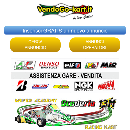
Skip
Inserisci GRATIS un nuovo annuncio
to
content
CERCA
ANNUNCI
ANNUNCIO
OPERATORI