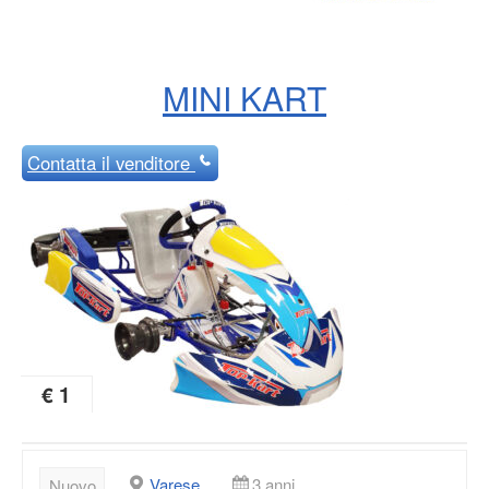
MINI KART
Contatta
il venditore
€ 1
Varese
3 anni
Nuovo