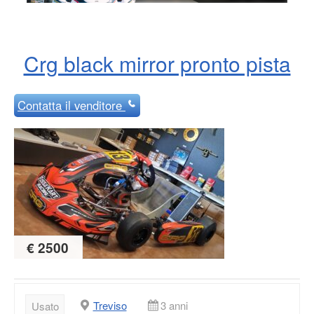
Crg black mirror pronto pista
Contatta
il venditore
€ 2500
Treviso
3 anni
Usato