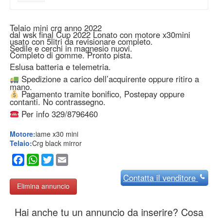
Telaio mini crg anno 2022
dal wsk final Cup 2022 Lonato con motore x30mini
usato con 5litri da revisionare completo.
Sedile e cerchi in magnesio nuovi.
Completo di gomme. Pronto pista.
Eslusa batteria e telemetria.
Spedizione a carico dell’acquirente oppure ritiro a
mano.
Pagamento tramite bonifico, Postepay oppure
contanti. No contrassegno.
Per info 329/8796460
Motore:
iame x30 mini
Telaio:
Crg black mirror
Facebook
WhatsApp
Twitter
Email
Contatta
il venditore
Elimina annuncio
Hai anche tu un annuncio da inserire? Cosa