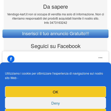
Da sapere
Vendogo-kart.it non si occupa di vendita ma solo di informazione. Non ci
riteniamo responsabili dei prodotti acquistati tramite il nostro sito.
Info 3473163242
Inserisci il tuo annuncio Gratuito!!!
Seguici su Facebook
Utilizziamo i cookie per ottimizzare l'esperienza di navigazione sul nostro
sito Web -
https://www.facebook.com/Vendogokartit/
Fai clic per accettare i cookie marketing e
OK
abilitare questo contenuto
Deny