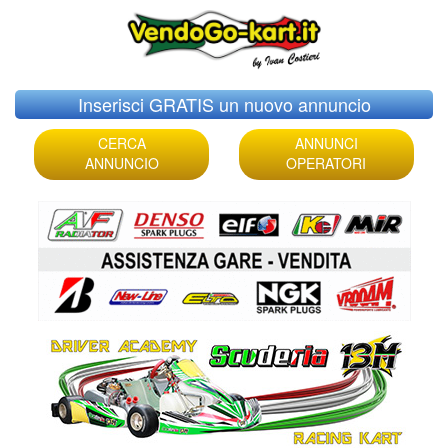
Skip
Inserisci GRATIS un nuovo annuncio
to
content
CERCA
ANNUNCI
ANNUNCIO
OPERATORI