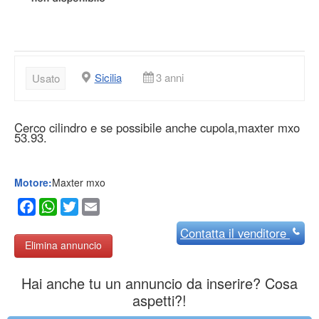
Sicilia
3 anni
Usato
Cerco cilindro e se possibile anche cupola,maxter mxo
53.93.
Motore:
Maxter mxo
Facebook
WhatsApp
Twitter
Email
Contatta
il venditore
Elimina annuncio
Hai anche tu un annuncio da inserire? Cosa
aspetti?!