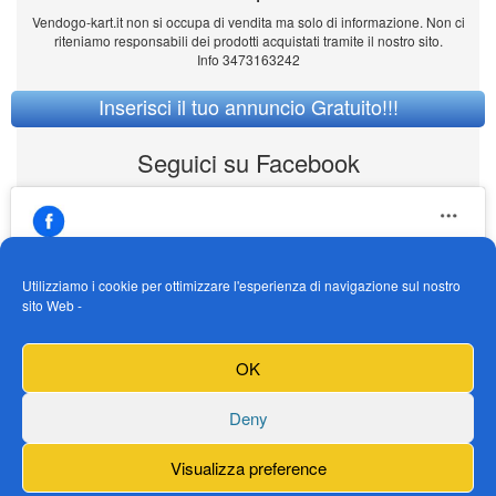
Vendogo-kart.it non si occupa di vendita ma solo di informazione. Non ci
riteniamo responsabili dei prodotti acquistati tramite il nostro sito.
Info 3473163242
Inserisci il tuo annuncio Gratuito!!!
Seguici su Facebook
Utilizziamo i cookie per ottimizzare l'esperienza di navigazione sul nostro
sito Web -
https://www.facebook.com/Vendogokartit/
Fai clic per accettare i cookie marketing e
OK
abilitare questo contenuto
Deny
Visualizza preference