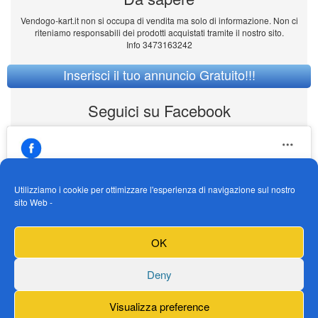
Vendogo-kart.it non si occupa di vendita ma solo di informazione. Non ci
riteniamo responsabili dei prodotti acquistati tramite il nostro sito.
Info 3473163242
Inserisci il tuo annuncio Gratuito!!!
Seguici su Facebook
Utilizziamo i cookie per ottimizzare l'esperienza di navigazione sul nostro
sito Web -
https://www.facebook.com/Vendogokartit/
Fai clic per accettare i cookie marketing e
OK
abilitare questo contenuto
Deny
Visualizza preference