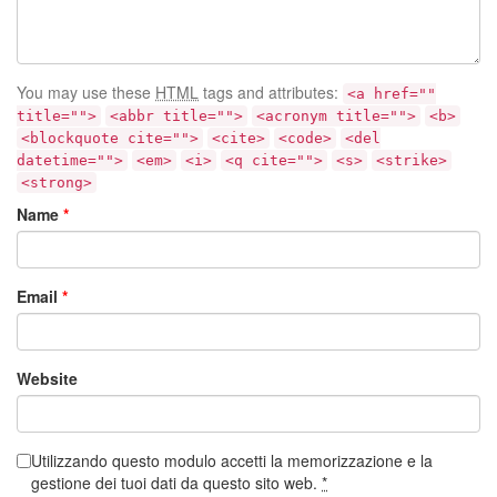
You may use these
HTML
tags and attributes:
<a href=""
title="">
<abbr title="">
<acronym title="">
<b>
<blockquote cite="">
<cite>
<code>
<del
datetime="">
<em>
<i>
<q cite="">
<s>
<strike>
<strong>
Name
*
Email
*
Website
Utilizzando questo modulo accetti la memorizzazione e la
gestione dei tuoi dati da questo sito web.
*