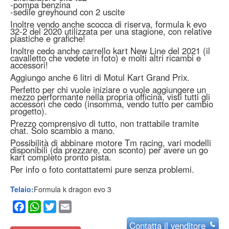
-pompa benzina
-sedile greyhound con 2 uscite
Inoltre vendo anche scocca di riserva, formula k evo
32-2 del 2020 utilizzata per una stagione, con relative
plastiche e grafiche!
Inoltre cedo anche carrello kart New Line del 2021 (il
cavalletto che vedete in foto) e molti altri ricambi e
accessori!
Aggiungo anche 6 litri di Motul Kart Grand Prix.
Perfetto per chi vuole iniziare o vuole aggiungere un
mezzo performante nella propria officina, visti tutti gli
accessori che cedo (insomma, vendo tutto per cambio
progetto).
Prezzo comprensivo di tutto, non trattabile tramite
chat. Solo scambio a mano.
Possibilità di abbinare motore Tm racing, vari modelli
disponibili (da prezzare, con sconto) per avere un go
kart completo pronto pista.
Per info o foto contattatemi pure senza problemi.
Telaio:
Formula k dragon evo 3
Facebook
WhatsApp
Twitter
Email
Contatta
il venditore