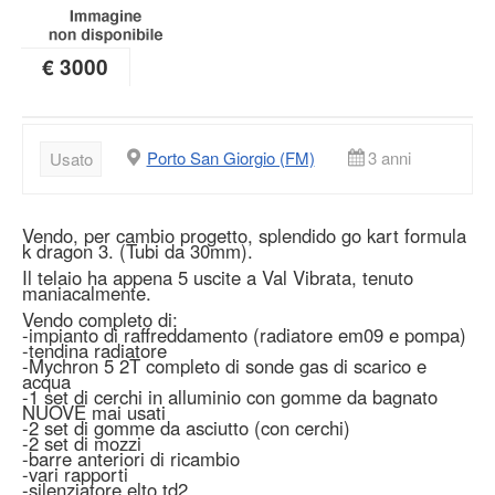
€ 3000
Porto San Giorgio (FM)
3 anni
Usato
Vendo, per cambio progetto, splendido go kart formula
k dragon 3. (Tubi da 30mm).
Il telaio ha appena 5 uscite a Val Vibrata, tenuto
maniacalmente.
Vendo completo di:
-impianto di raffreddamento (radiatore em09 e pompa)
-tendina radiatore
-Mychron 5 2T completo di sonde gas di scarico e
acqua
-1 set di cerchi in alluminio con gomme da bagnato
NUOVE mai usati
-2 set di gomme da asciutto (con cerchi)
-2 set di mozzi
-barre anteriori di ricambio
-vari rapporti
-silenziatore elto td2