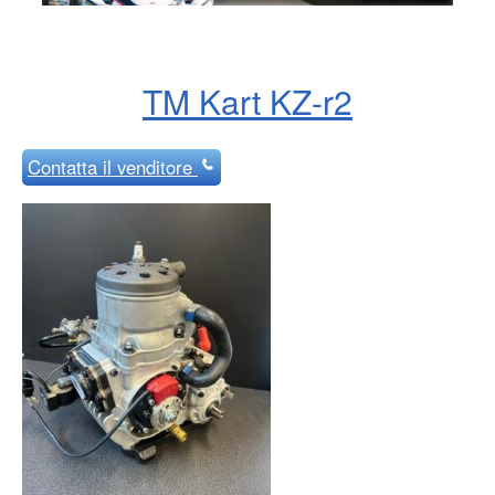
TM Kart KZ-r2
Contatta
il venditore