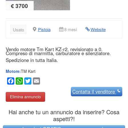
€ 3700
Pistoia
8 mesi
Website
Usato
Vendo motore Tm Kart KZ-r2, revisionato a 0.
Compreso di marmitta, carburatore e silenziatore.
Spedizione in tutta Italia.
Motore:
TM Kart
Facebook
WhatsApp
Twitter
Email
Contatta
il venditore
Elimina annuncio
Hai anche tu un annuncio da inserire? Cosa
aspetti?!