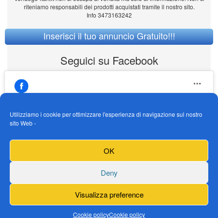
riteniamo responsabili dei prodotti acquistati tramite il nostro sito.
Info 3473163242
Inserisci il tuo annuncio Gratuito!!!
Seguici su Facebook
Utilizziamo i cookie per ottimizzare l'esperienza di navigazione sul nostro
sito Web -
https://www.facebook.com/Vendogokartit/
Fai clic per accettare i cookie marketing e
OK
abilitare questo contenuto
Deny
Visualizza preference
Cookie policy
Cookie policy