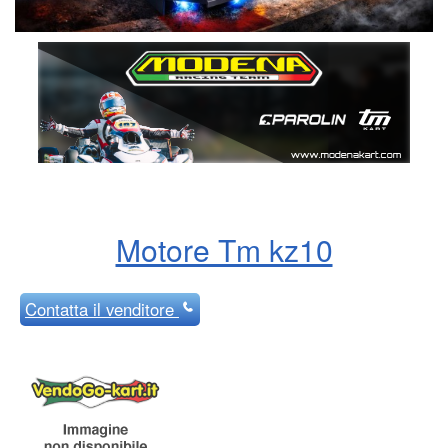
Motore Tm kz10
Contatta
il venditore