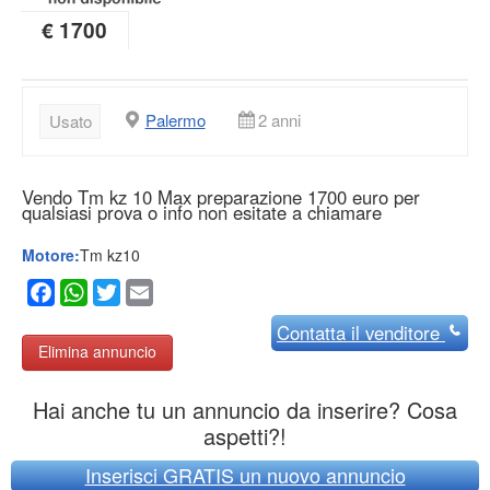
€ 1700
Palermo
2 anni
Usato
Vendo Tm kz 10 Max preparazione 1700 euro per
qualsiasi prova o info non esitate a chiamare
Motore:
Tm kz10
Facebook
WhatsApp
Twitter
Email
Contatta
il venditore
Elimina annuncio
Hai anche tu un annuncio da inserire? Cosa
aspetti?!
Inserisci GRATIS un nuovo annuncio