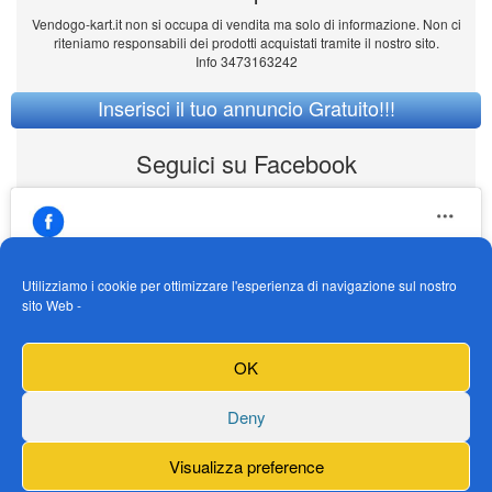
Vendogo-kart.it non si occupa di vendita ma solo di informazione. Non ci
riteniamo responsabili dei prodotti acquistati tramite il nostro sito.
Info 3473163242
Inserisci il tuo annuncio Gratuito!!!
Seguici su Facebook
Utilizziamo i cookie per ottimizzare l'esperienza di navigazione sul nostro
sito Web -
https://www.facebook.com/Vendogokartit/
Fai clic per accettare i cookie marketing e
OK
abilitare questo contenuto
Deny
Visualizza preference