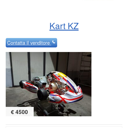
Kart KZ
Contatta
il venditore
€ 4500