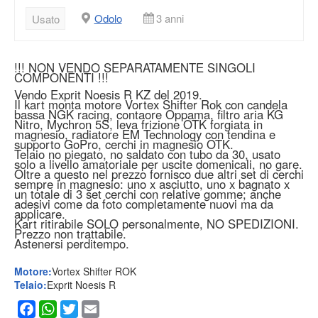
Odolo
3 anni
Usato
!!! NON VENDO SEPARATAMENTE SINGOLI
COMPONENTI !!!
Vendo Exprit Noesis R KZ del 2019.
Il kart monta motore Vortex Shifter Rok con candela
bassa NGK racing, contaore Oppama, filtro aria KG
Nitro, Mychron 5S, leva frizione OTK forgiata in
magnesio, radiatore EM Technology con tendina e
supporto GoPro, cerchi in magnesio OTK.
Telaio no piegato, no saldato con tubo da 30, usato
solo a livello amatoriale per uscite domenicali, no gare.
Oltre a questo nel prezzo fornisco due altri set di cerchi
sempre in magnesio: uno x asciutto, uno x bagnato x
un totale di 3 set cerchi con relative gomme; anche
adesivi come da foto completamente nuovi ma da
applicare.
Kart ritirabile SOLO personalmente, NO SPEDIZIONI.
Prezzo non trattabile.
Astenersi perditempo.
Motore:
Vortex Shifter ROK
Telaio:
Exprit Noesis R
Facebook
WhatsApp
Twitter
Email