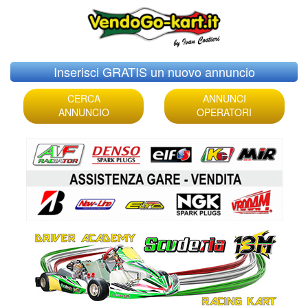
Skip
Inserisci GRATIS un nuovo annuncio
to
content
CERCA
ANNUNCI
ANNUNCIO
OPERATORI