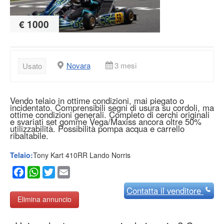
€ 1000
Novara
3 mesi
Usato
Vendo telaio in ottime condizioni, mai piegato o
incidentato. Comprensibili segni di usura su cordoli, ma
ottime condizioni generali. Completo di cerchi originali
e svariati set gomme Vega/Maxiss ancora oltre 50%
utilizzabilità. Possibilità pompa acqua e carrello
ribaltabile.
Telaio:
Tony Kart 410RR Lando Norris
Facebook
WhatsApp
Twitter
Email
Contatta
il venditore
Elimina annuncio