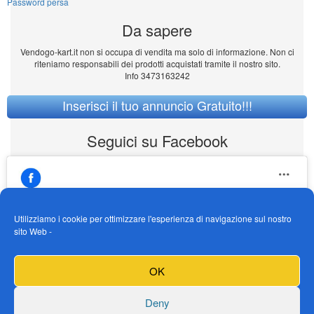
Password persa
Da sapere
Vendogo-kart.it non si occupa di vendita ma solo di informazione. Non ci
riteniamo responsabili dei prodotti acquistati tramite il nostro sito.
Info 3473163242
Inserisci il tuo annuncio Gratuito!!!
Seguici su Facebook
Utilizziamo i cookie per ottimizzare l'esperienza di navigazione sul nostro
sito Web -
https://www.facebook.com/Vendogokartit/
Fai clic per accettare i cookie marketing e
OK
abilitare questo contenuto
Deny