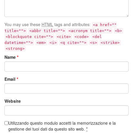
You may use these
HTML
tags and attributes:
<a href=""
title="">
<abbr title="">
<acronym title="">
<b>
<blockquote cite="">
<cite>
<code>
<del
datetime="">
<em>
<i>
<q cite="">
<s>
<strike>
<strong>
Name
*
Email
*
Website
Utilizzando questo modulo accetti la memorizzazione e la
gestione dei tuoi dati da questo sito web.
*