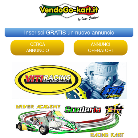
Skip
Inserisci GRATIS un nuovo annuncio
to
content
CERCA
ANNUNCI
ANNUNCIO
OPERATORI