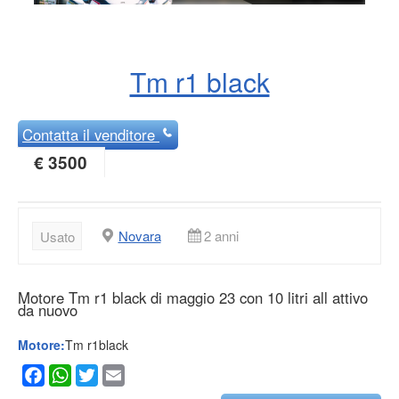
Tm r1 black
Contatta
il venditore
€ 3500
Novara
2 anni
Usato
Motore Tm r1 black di maggio 23 con 10 litri all attivo
da nuovo
Motore:
Tm r1black
Facebook
WhatsApp
Twitter
Email