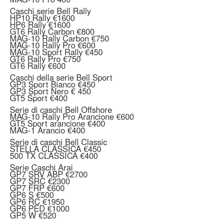
Caschi serie Bell Rally
HP10 Rally €1600
HP6 Rally €1600
GT6 Rally Carbon €800
MAG-10 Rally Carbon €750
MAG-10 Rally Pro €600
MAG-10 Sport Rally €450
GT6 Rally Pro €750
GT6 Rally €600
Caschi della serie Bell Sport
GP3 Sport Bianco €450
GP3 Sport Nero € 450
GT5 Sport €400
Serie di caschi Bell Offshore
MAG-10 Rally Pro Arancione €600
GT5 Sport arancione €400
MAG-1 Arancio €400
Serie di caschi Bell Classic
STELLA CLASSICA €450
500 TX CLASSICA €400
Serie Caschi Arai
GP7 SRV ABP €2700
GP7 SRC €2300
GP7 FRP €600
GP6 S €500
GP6 RC €1950
GP6 PED €1000
GP5 W €520