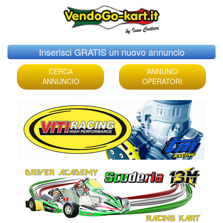
Skip
Inserisci GRATIS un nuovo annuncio
to
content
CERCA
ANNUNCI
ANNUNCIO
OPERATORI