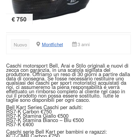
€ 750
Montfichet
3 anni
Nuovo
Caschi motorsport Bell, Arai e Stilo originali e nuovi di
zecca con garanzia, in una scatola sigillata del
produttore. Offriamo un reso di 30 giorni a partire dalla
data di consegna. Se fosse necessario restituire uno
qualsiasi dei caschi per sport motoristici acquistati da
noi, ci assumeremo la piena responsabilità e verrà
effettuato un rimborso completo al cliente nel caso in
cui il prodotto non possa essere sostituito. Tutte le
taglie sono disponibili per ogni casco.
Bell Kart Series Caschi per adulti:
RS7-K Carbon €750
RS7-K Stamina Giallo €500
RS7-K Stamina Bianco – Blu €500
RS7-K €400
Caschi serie Bell Kart per bambini e ragazzi:
KC7-CMR Carbon €750