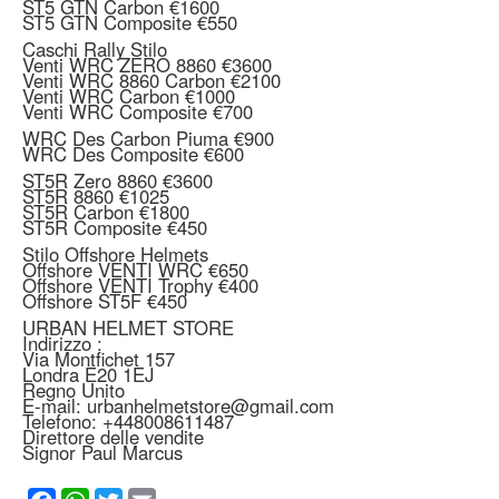
ST5 GTN Carbon €1600
ST5 GTN Composite €550
Caschi Rally Stilo
Venti WRC ZERO 8860 €3600
Venti WRC 8860 Carbon €2100
Venti WRC Carbon €1000
Venti WRC Composite €700
WRC Des Carbon Piuma €900
WRC Des Composite €600
ST5R Zero 8860 €3600
ST5R 8860 €1025
ST5R Carbon €1800
ST5R Composite €450
Stilo Offshore Helmets
Offshore VENTI WRC €650
Offshore VENTI Trophy €400
Offshore ST5F €450
URBAN HELMET STORE
Indirizzo :
Via Montfichet 157
Londra E20 1EJ
Regno Unito
E-mail: urbanhelmetstore@gmail.com
Telefono: +448008611487
Direttore delle vendite
Signor Paul Marcus