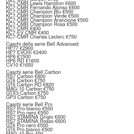
KC7-CMR Lewis Hamilton €600
KC7-CMR Fernando Alonso €600
KC7-CMR Champion Blu €500
KC7-CMR Champion Verde €500
KC7-CMR Champion Arancione €500
KC7-CMR Champion Rosa €500
KC7-CMR €400
KC7-EV CMR €400
KC7-CMR Charles Leclerc €750
Caschi della serie Bell Advanced:
HP77 €2900
HP7 EVOIII €2400
HP6 €1500
HP6 RD €1600
CV10 €1650
Caschi serie Bell Carbon
RS7 Carbon €800
GT6 Carbon €750
GT6 Carbon RD €820
MAG-10 Carbon €750
GTX3 Carbon €750
GP3 Carbon €750
Caschi serie Bell Pro
RS7 Pro bianco €550
RS7 Pro nero €550
RS7 STAMINA Grigio €600
RS7 STAMINA Rosso €600
GT6 Pro nero €500
GT6 Pro bianco €500
MAG-10 Pro 400