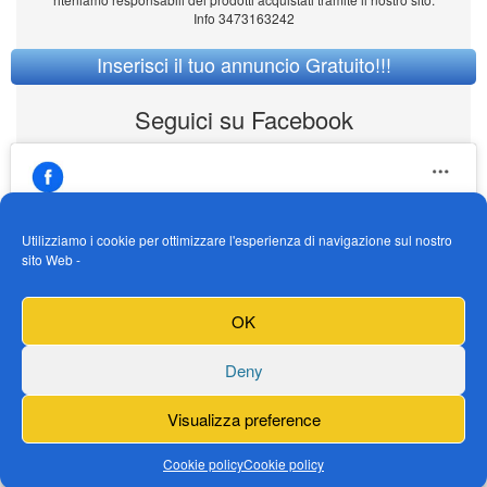
Info 3473163242
Inserisci il tuo annuncio Gratuito!!!
Seguici su Facebook
Utilizziamo i cookie per ottimizzare l'esperienza di navigazione sul nostro
sito Web -
https://www.facebook.com/Vendogokartit/
Fai clic per accettare i cookie marketing e
OK
abilitare questo contenuto
Deny
Visualizza preference
Cookie policy
Cookie policy