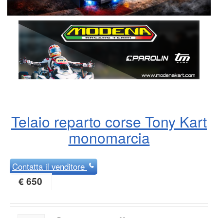
Telaio reparto corse Tony Kart
monomarcia
Contatta
il venditore
€ 650