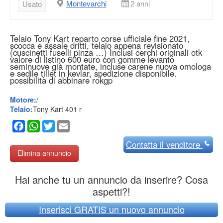
Montevarchi
2 anni
Usato
Telaio Tony Kart reparto corse ufficiale fine 2021,
scocca e assale dritti, telaio appena revisionato
(cuscinetti fuselli pinza …) Inclusi cerchi originali otk
valore di listino 600 euro con gomme levanto
seminuove già montate, incluse carene nuova omologa
e sedile tillet in kevlar, spedizione disponibile.
possibilità di abbinare rokgp
Motore:
/
Telaio:
Tony Kart 401 r
Facebook
WhatsApp
Twitter
Email
Contatta
il venditore
Elimina annuncio
Hai anche tu un annuncio da inserire? Cosa
aspetti?!
Inserisci GRATIS un nuovo annuncio