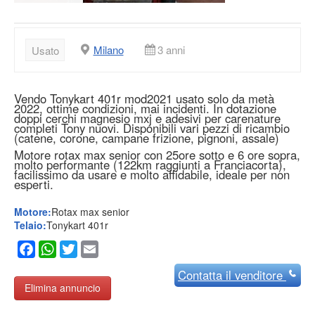
Milano
3 anni
Usato
Vendo Tonykart 401r mod2021 usato solo da metà
2022, ottime condizioni, mai incidenti. In dotazione
doppi cerchi magnesio mxj e adesivi per carenature
completi Tony nuovi. Disponibili vari pezzi di ricambio
(catene, corone, campane frizione, pignoni, assale)
Motore rotax max senior con 25ore sotto e 6 ore sopra,
molto performante (122km raggiunti a Franciacorta),
facilissimo da usare e molto affidabile, ideale per non
esperti.
Motore:
Rotax max senior
Telaio:
Tonykart 401r
Facebook
WhatsApp
Twitter
Email
Contatta
il venditore
Elimina annuncio