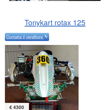
Tonykart rotax 125
Contatta
il venditore
€ 4300