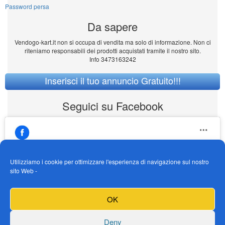
Password persa
Da sapere
Vendogo-kart.it non si occupa di vendita ma solo di informazione. Non ci
riteniamo responsabili dei prodotti acquistati tramite il nostro sito.
Info 3473163242
Inserisci il tuo annuncio Gratuito!!!
Seguici su Facebook
Utilizziamo i cookie per ottimizzare l'esperienza di navigazione sul nostro
sito Web -
https://www.facebook.com/Vendogokartit/
Fai clic per accettare i cookie marketing e
OK
abilitare questo contenuto
Deny