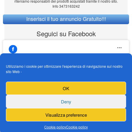
riteniamo responsabili dei prodotti acquistati tramite il nostro sito.
Info 3473163242
Inserisci il tuo annuncio Gratuito!!!
Seguici su Facebook
Utilizziamo i cookie per ottimizzare l'esperienza di navigazione sul nostro
sito Web -
https://www.facebook.com/Vendogokartit/
Fai clic per accettare i cookie marketing e
OK
abilitare questo contenuto
Deny
Visualizza preference
Cookie policy
Cookie policy