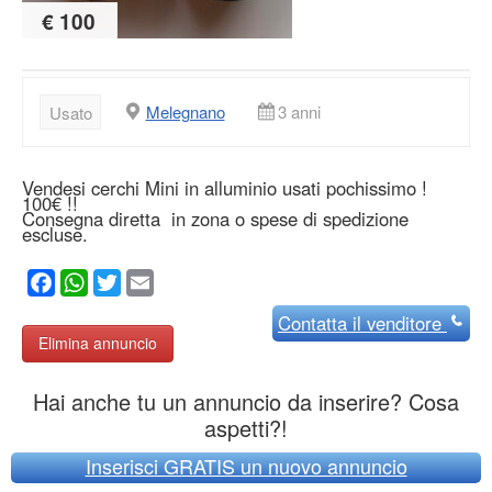
€ 100
Melegnano
3 anni
Usato
Vendesi cerchi Mini in alluminio usati pochissimo !
100€ !!
Consegna diretta in zona o spese di spedizione
escluse.
Facebook
WhatsApp
Twitter
Email
Contatta
il venditore
Elimina annuncio
Hai anche tu un annuncio da inserire? Cosa
aspetti?!
Inserisci GRATIS un nuovo annuncio