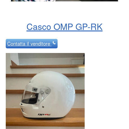
Casco OMP GP-RK
Contatta
il venditore