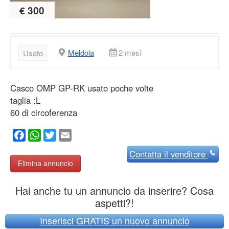
€ 300
Meldola
2 mesi
Usato
Casco OMP GP-RK usato poche volte
taglia :L
60 di circoferenza
Facebook
WhatsApp
Twitter
Email
Contatta
il venditore
Elimina annuncio
Hai anche tu un annuncio da inserire? Cosa
aspetti?!
Inserisci GRATIS un nuovo annuncio