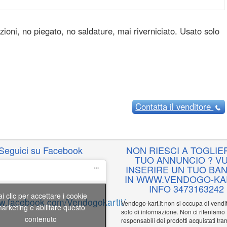
dizioni, no piegato, no saldature, mai riverniciato. Usato solo
Contatta
il venditore
Seguici su Facebook
NON RIESCI A TOGLIER
TUO ANNUNCIO ? VU
INSERIRE UN TUO BA
IN WWW.VENDOGO-KAR
INFO 3473163242
ai clic per accettare i cookie
ww.facebook.com/Vendogokartit/
Vendogo-kart.it non si occupa di vend
arketing e abilitare questo
solo di informazione. Non ci riteniamo
contenuto
responsabili dei prodotti acquistati tram