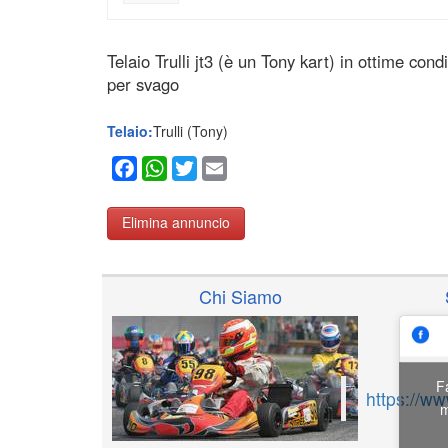
Telaio Trulli jt3 (è un Tony kart) in ottime con
per svago
Telaio:
Trulli (Tony)
Facebook
WhatsApp
Twitter
Email
Elimina annuncio
Chi Siamo
F
https://w
m