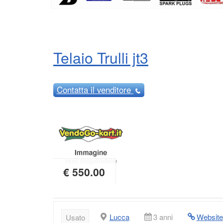
Telaio Trulli jt3
Contatta
il venditore
€ 550.00
Lucca
3 anni
Website
Usato