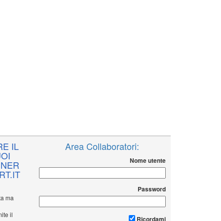
E IL
Area Collaboratori:
OI
Nome utente
NNER
T.IT
Password
ita ma
ite il
Ricordami