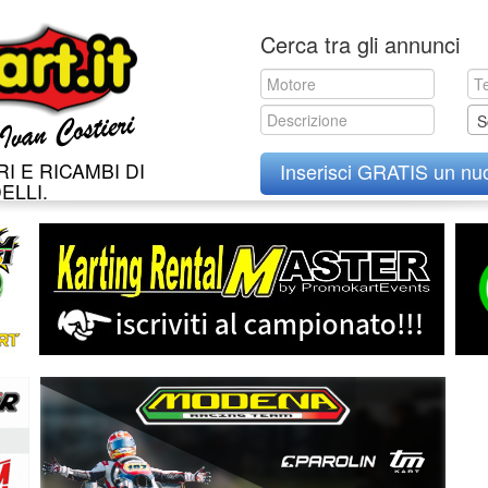
Skip
Cerca tra gli annunci
to
content
S
I E RICAMBI DI
Inserisci GRATIS un nu
ELLI.