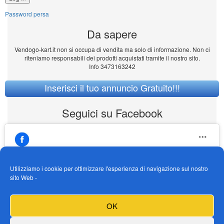
Password persa
Da sapere
Vendogo-kart.it non si occupa di vendita ma solo di informazione. Non ci
riteniamo responsabili dei prodotti acquistati tramite il nostro sito.
Info 3473163242
Inserisci il tuo annuncio Gratuito!!!
Seguici su Facebook
Utilizziamo i cookie per ottimizzare l'esperienza di navigazione sul nostro
sito Web -
https://www.facebook.com/Vendogokartit/
Fai clic per accettare i cookie marketing e
OK
abilitare questo contenuto