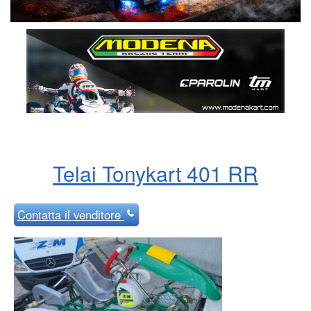
Telai Tonykart 401 RR
Contatta
il venditore