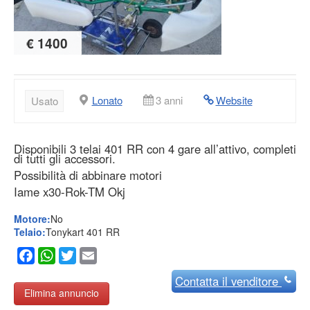
€ 1400
Lonato
3 anni
Website
Usato
Disponibili 3 telai 401 RR con 4 gare all’attivo, completi
di tutti gli accessori.
Possibilità di abbinare motori
Iame x30-Rok-TM Okj
Motore:
No
Telaio:
Tonykart 401 RR
Facebook
WhatsApp
Twitter
Email
Contatta
il venditore
Elimina annuncio