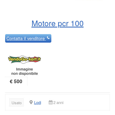
Motore pcr 100
Contatta
il venditore
€ 500
Lodi
2 anni
Usato