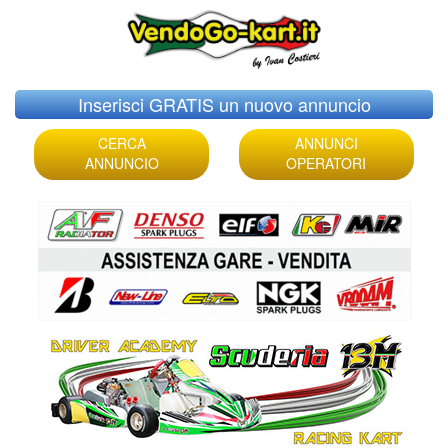
Skip
Inserisci GRATIS un nuovo annuncio
to
content
CERCA
ANNUNCI
ANNUNCIO
OPERATORI