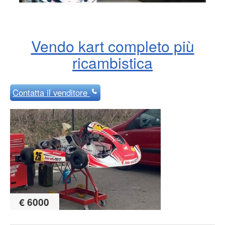
Vendo kart completo più
ricambistica
Contatta
il venditore
€ 6000