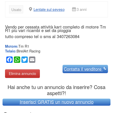
Lentate sul seveso
3 anni
Usato
Vendo per cessata attività kart completo di motore Tm
R1 più vari ricambi e set da pioggia
tutto compreso tel o sms al 3407263084
Motore:
Tm R1
Telaio:
BirelArt Racing
Facebook
WhatsApp
Twitter
Email
Contatta
il venditore
Elimina annuncio
Hai anche tu un annuncio da inserire? Cosa
aspetti?!
Inserisci GRATIS un nuovo annuncio