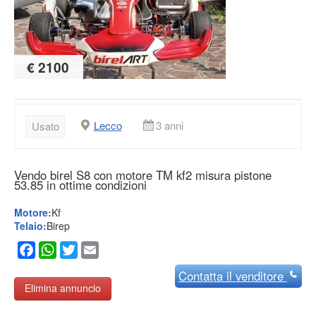
€ 2100
Lecco
3 anni
Usato
Vendo birel S8 con motore TM kf2 misura pistone
53.85 in ottime condizioni
Motore:
Kf
Telaio:
Birep
Facebook
WhatsApp
Twitter
Email
Contatta
il venditore
Elimina annuncio