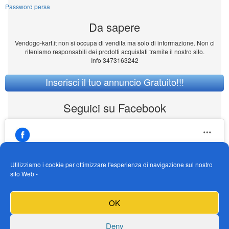
Password persa
Da sapere
Vendogo-kart.it non si occupa di vendita ma solo di informazione. Non ci
riteniamo responsabili dei prodotti acquistati tramite il nostro sito.
Info 3473163242
Inserisci il tuo annuncio Gratuito!!!
Seguici su Facebook
Utilizziamo i cookie per ottimizzare l'esperienza di navigazione sul nostro
sito Web -
https://www.facebook.com/Vendogokartit/
Fai clic per accettare i cookie marketing e
OK
abilitare questo contenuto
Deny