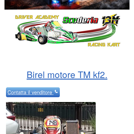
Birel motore TM kf2.
Contatta
il venditore