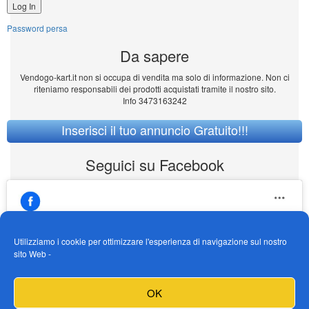
Password persa
Da sapere
Vendogo-kart.it non si occupa di vendita ma solo di informazione. Non ci
riteniamo responsabili dei prodotti acquistati tramite il nostro sito.
Info 3473163242
Inserisci il tuo annuncio Gratuito!!!
Seguici su Facebook
Utilizziamo i cookie per ottimizzare l'esperienza di navigazione sul nostro
sito Web -
https://www.facebook.com/Vendogokartit/
Fai clic per accettare i cookie marketing e
OK
abilitare questo contenuto