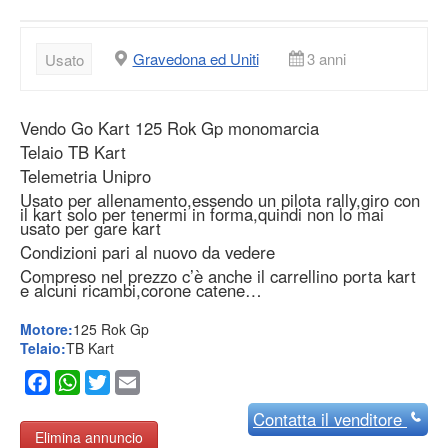
Gravedona ed Uniti
3 anni
Usato
Vendo Go Kart 125 Rok Gp monomarcia
Telaio TB Kart
Telemetria Unipro
Usato per allenamento,essendo un pilota rally,giro con
il kart solo per tenermi in forma,quindi non lo mai
usato per gare kart
Condizioni pari al nuovo da vedere
Compreso nel prezzo c’è anche il carrellino porta kart
e alcuni ricambi,corone catene…
Motore:
125 Rok Gp
Telaio:
TB Kart
Facebook
WhatsApp
Twitter
Email
Contatta
il venditore
Elimina annuncio