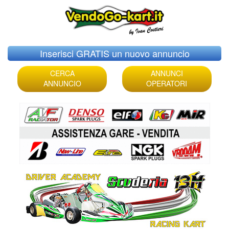
Skip
Inserisci GRATIS un nuovo annuncio
to
content
CERCA
ANNUNCI
ANNUNCIO
OPERATORI