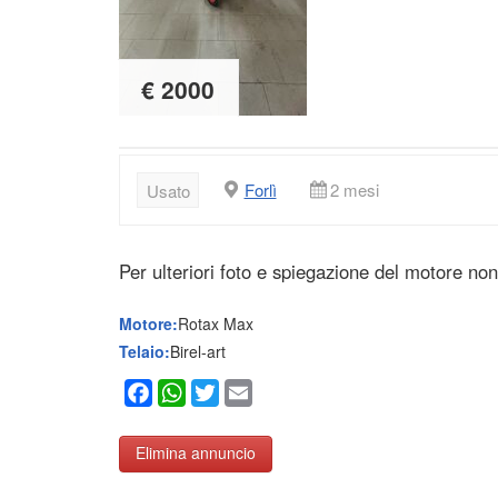
€ 2000
Forlì
2 mesi
Usato
Per ulteriori foto e spiegazione del motore no
Motore:
Rotax Max
Telaio:
Birel-art
Facebook
WhatsApp
Twitter
Email
Elimina annuncio