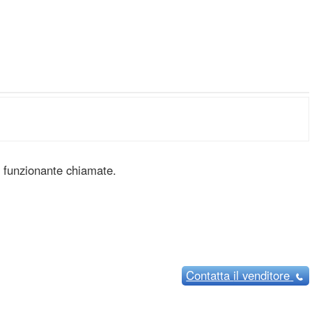
n funzionante chiamate.
Contatta
il venditore