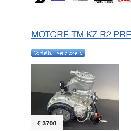
MOTORE TM KZ R2 PR
Contatta
il venditore
€ 3700