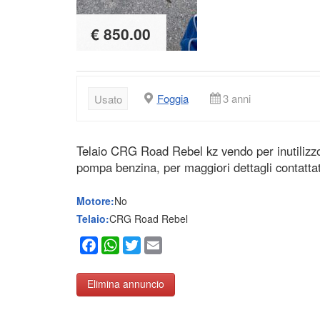
€ 850.00
Foggia
3 anni
Usato
Telaio CRG Road Rebel kz vendo per inutilizzo
pompa benzina, per maggiori dettagli contatta
Motore:
No
Telaio:
CRG Road Rebel
Facebook
WhatsApp
Twitter
Email
Elimina annuncio