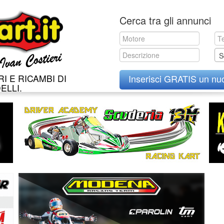
Skip
Cerca tra gli annunci
to
content
S
I E RICAMBI DI
Inserisci GRATIS un nu
ELLI.