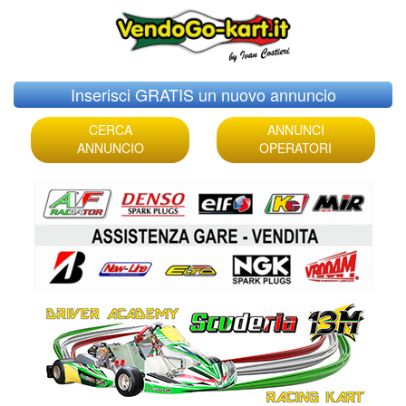
Skip
Inserisci GRATIS un nuovo annuncio
to
content
CERCA
ANNUNCI
ANNUNCIO
OPERATORI