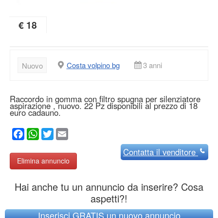
€ 18
Costa volpino bg
3 anni
Nuovo
Raccordo in gomma con filtro spugna per silenziatore
aspirazione , nuovo. 22 Pz disponibili al prezzo di 18
euro cadauno.
Facebook
WhatsApp
Twitter
Email
Contatta
il venditore
Elimina annuncio
Hai anche tu un annuncio da inserire? Cosa
aspetti?!
Inserisci GRATIS un nuovo annuncio