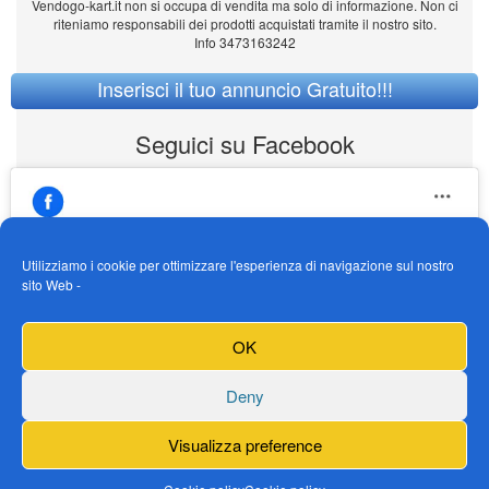
Vendogo-kart.it non si occupa di vendita ma solo di informazione. Non ci
riteniamo responsabili dei prodotti acquistati tramite il nostro sito.
Info 3473163242
Inserisci il tuo annuncio Gratuito!!!
Seguici su Facebook
Utilizziamo i cookie per ottimizzare l'esperienza di navigazione sul nostro
sito Web -
https://www.facebook.com/Vendogokartit/
Fai clic per accettare i cookie marketing e
OK
abilitare questo contenuto
Deny
Visualizza preference