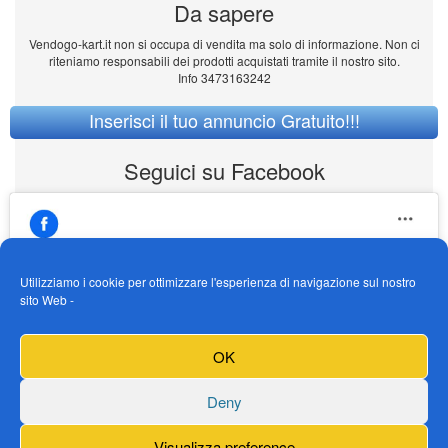
Da sapere
Vendogo-kart.it non si occupa di vendita ma solo di informazione. Non ci
riteniamo responsabili dei prodotti acquistati tramite il nostro sito.
Info 3473163242
Inserisci il tuo annuncio Gratuito!!!
Seguici su Facebook
Utilizziamo i cookie per ottimizzare l'esperienza di navigazione sul nostro
sito Web -
https://www.facebook.com/Vendogokartit/
Fai clic per accettare i cookie marketing e
OK
abilitare questo contenuto
Deny
Visualizza preference