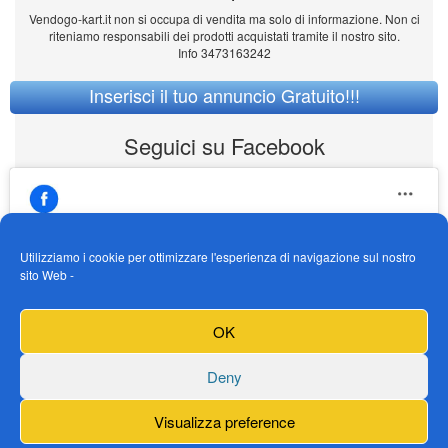
Vendogo-kart.it non si occupa di vendita ma solo di informazione. Non ci
riteniamo responsabili dei prodotti acquistati tramite il nostro sito.
Info 3473163242
Inserisci il tuo annuncio Gratuito!!!
Seguici su Facebook
Utilizziamo i cookie per ottimizzare l'esperienza di navigazione sul nostro
sito Web -
https://www.facebook.com/Vendogokartit/
Fai clic per accettare i cookie marketing e
OK
abilitare questo contenuto
Deny
Visualizza preference