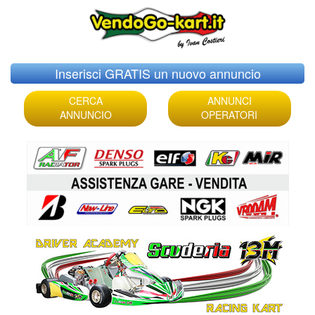
Skip
Inserisci GRATIS un nuovo annuncio
to
content
CERCA
ANNUNCI
ANNUNCIO
OPERATORI