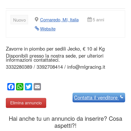
Cornaredo, MI, Italia
5 anni
Nuovo
Website
Zavorre in piombo per sedili Jecko, € 10 al Kg
Disponibili presso la nostra sede, per ulteriori
informazioni contattateci.
3332280389 / 3392708414 / info@mlgracing.it
Facebook
WhatsApp
Twitter
Email
Contatta
il venditore
Elimina annuncio
Hai anche tu un annuncio da inserire? Cosa
aspetti?!