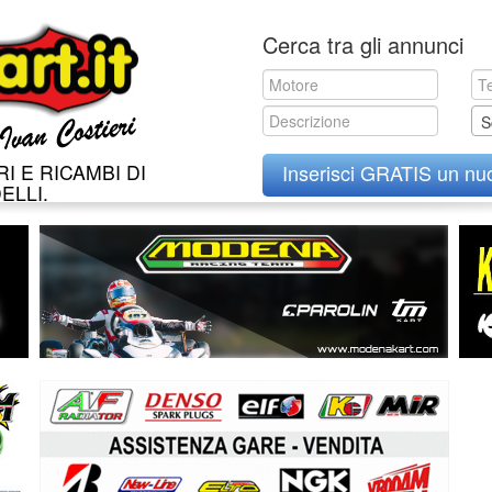
Skip
Cerca tra gli annunci
to
content
S
I E RICAMBI DI
Inserisci GRATIS un nu
ELLI.