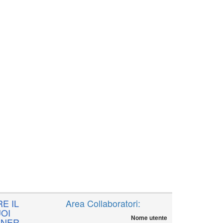
E IL
Area Collaboratori:
OI
Nome utente
NNER