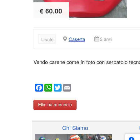
€ 60.00
Caserta
3 anni
Usato
Vendo carene come in foto con serbatoio tecno,
Facebook
WhatsApp
Twitter
Email
Elimina annuncio
Chi Siamo