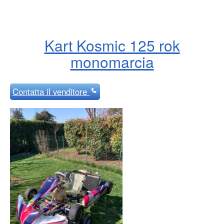
Kart Kosmic 125 rok
monomarcia
Contatta
il venditore