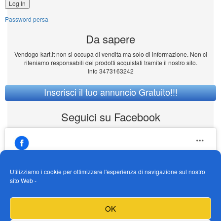
Password persa
Da sapere
Vendogo-kart.it non si occupa di vendita ma solo di informazione. Non ci
riteniamo responsabili dei prodotti acquistati tramite il nostro sito.
Info 3473163242
Inserisci il tuo annuncio Gratuito!!!
Seguici su Facebook
Utilizziamo i cookie per ottimizzare l'esperienza di navigazione sul nostro
sito Web -
https://www.facebook.com/Vendogokartit/
Fai clic per accettare i cookie marketing e
OK
abilitare questo contenuto