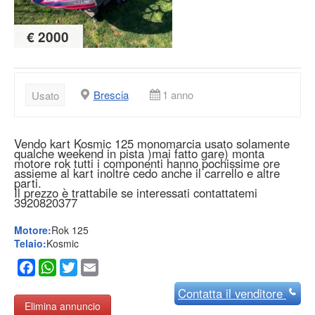
€ 2000
Brescia
1 anno
Usato
Vendo kart Kosmic 125 monomarcia usato solamente
qualche weekend in pista )mai fatto gare) monta
motore rok tutti i componenti hanno pochissime ore
assieme al kart inoltre cedo anche il carrello e altre
parti.
Il prezzo è trattabile se interessati contattatemi
3920820377
Motore:
Rok 125
Telaio:
Kosmic
Facebook
WhatsApp
Twitter
Email
Contatta
il venditore
Elimina annuncio